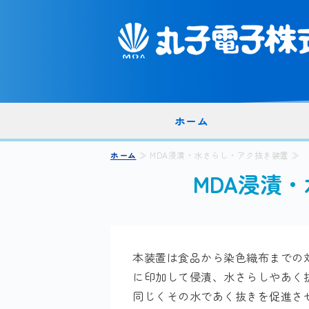
ホーム
ホーム
≫ MDA浸漬・水さらし・アク抜き装置 ≫
MDA浸漬
本装置は食品から染色織布までの
に印加して侵漬、水さらしやあく
同じくその水であく抜きを促進さ