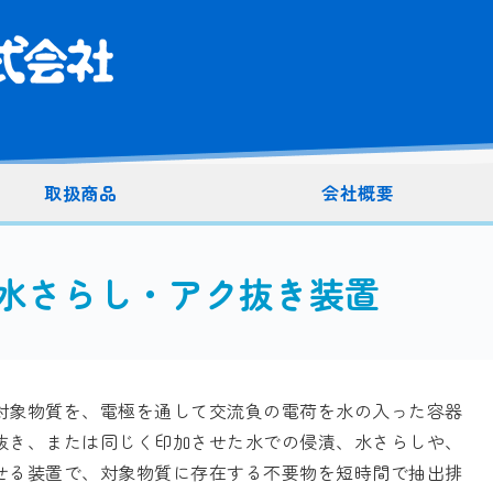
丸子電子株式会社
取扱商品
会社概要
・水さらし・アク抜き装置
対象物質を、電極を通して交流負の電荷を水の入った容器
抜き、または同じく印加させた水での侵漬、水さらしや、
せる装置で、対象物質に存在する不要物を短時間で抽出排